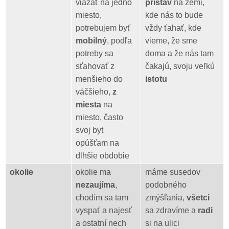
viazať na jedno
prístav
na zemi,
miesto,
kde nás to bude
potrebujem byť
vždy ťahať, kde
mobilný
, podľa
vieme, že sme
potreby sa
doma a že nás tam
sťahovať z
čakajú, svoju veľkú
menšieho do
istotu
väčšieho,
z
miesta
na
miesto, často
svoj byt
opúšťam na
dlhšie obdobie
okolie
okolie ma
máme susedov
nezaujíma
,
podobného
chodím sa tam
zmýšľania,
všetci
vyspať a najesť
sa zdravíme a
radi
a ostatní nech
si na ulici