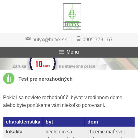
hutyx@hutyx.sk
0905 778 167
Menu
Test pre nerozhodných
Pokiaľ sa neviete rozhodnúť či bývať v rodinnom dome,
alebo byte ponúkame vám niekoľko porovnaní.
charakteristika
byt
dom
lokalita
nechcem sa
chceme mať svoj