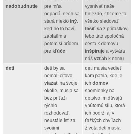
nadobudnutie
pre mňa
vysnívať naše
odpadá, nech sa
hniezdo, chceme to
stará niekto
iný
,
všetko sledovať,
keď ho to baví,
tešiť sa
z prírastkov,
zaplatím a
lebo táto spoločná
potom si prídem
cesta k domovu
pre
kľúče
inšpiruje
a vytvára
náš
vzťah
k nemu
deti
deti by sa
deti musia vedieť
nemali citovo
kam patria, kde je
viazať
na svoje
ich
domov
,
okolie, musia sa
spomienky na
bez príťaží
detstvo im dávajú
rýchlo
vnútornú silu, ktorá
rozhodovať,
ich podrží aj v
neustále ísť za
ťažkých chvíľach
svojimi
života deti musia