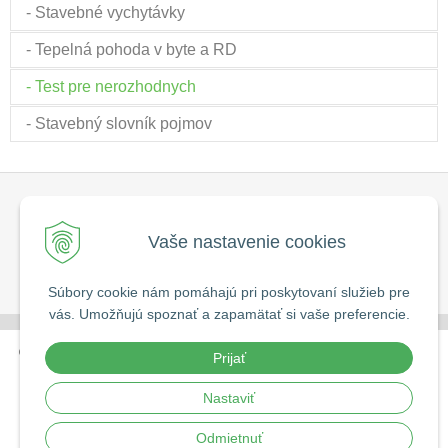
- Stavebné vychytávky
- Tepelná pohoda v byte a RD
- Test pre nerozhodnych
- Stavebný slovník pojmov
HUTYX-JŠ, s.r.o.
Komárňanská 61
821 09 Bratislava
Vaše nastavenie cookies
Mobil:
0905 778 167
E-mail:
hutyx@hutyx.sk
Používanie cookies
Súbory cookie nám pomáhajú pri poskytovaní služieb pre
vás. Umožňujú spoznať a zapamätať si vaše preferencie.
© 2026 HUTYX-JŠ, s.r.o. •
tvorba eshopu cez UNIobchod
,
Prijať
webhosting
spoločnosti
WEBYGROUP
Nastaviť
Odmietnuť