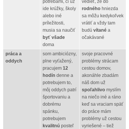
potrebami, či už
vedieť, že do
ide krúžky, školy
rodného
hniezda
alebo iné
sa môžu kedykoľvek
príležitosti,
vrátiť a vždy tam
musia sa naučiť
budú
vítané
a
byť všade
očakávané
doma
práca a
som ambiciózny,
svoje pracovné
oddych
plne vyťažený,
problémy strácam
pracujem
12
cestou domov,
hodín
denne a
akonáhle zbadám
potrebujem to,
náš dom už
môj oddych patrí
spoľahlivo
myslím
športovaniu a
na niečo iné a ráno
dobrému
keď sa vraciam späť
spánku,
do práce mám
potrebujem
problémy už cestou
kvalitnú
posteľ
vyriešené – tiež