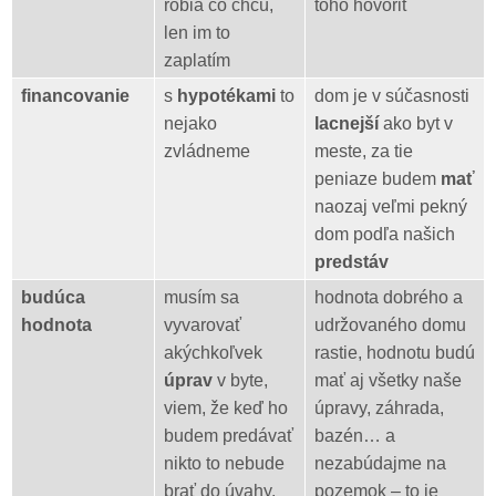
robia čo chcú,
toho hovoriť
len im to
zaplatím
financovanie
s
hypotékami
to
dom je v súčasnosti
nejako
lacnejší
ako byt v
zvládneme
meste, za tie
peniaze budem
mať
naozaj veľmi pekný
dom podľa našich
predstáv
budúca
musím sa
hodnota dobrého a
hodnota
vyvarovať
udržovaného domu
akýchkoľvek
rastie, hodnotu budú
úprav
v byte,
mať aj všetky naše
viem, že keď ho
úpravy, záhrada,
budem predávať
bazén… a
nikto to nebude
nezabúdajme na
brať do úvahy,
pozemok – to je