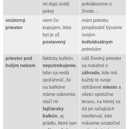
mi dajú svätý
poklábosime o
pokoj
živote…
vnútorný
viem čo
mám potrebu
priestor
kupujem, lebo
prispôsobiť bývanie
byt je už
svojim
postavený
individuálnym
potrebám
priestor pod
fakticky balkón
náš životný priestor
holým nebom
nepotrebujeme
,
sa natiahol o
lebo sa nedá
záhradu
, kde má
spoľahnúť, že
každý to svoje
na balkóne
obľúbené
miesto
a
máme súkromie,
všetci spoločne
stačí mi
terasu, na ktorej sa
fajčiarsky
dá pri raňajkách
balkón
, aj
meditovať, kde
prádlo, ktoré tam
mávame sviatočné