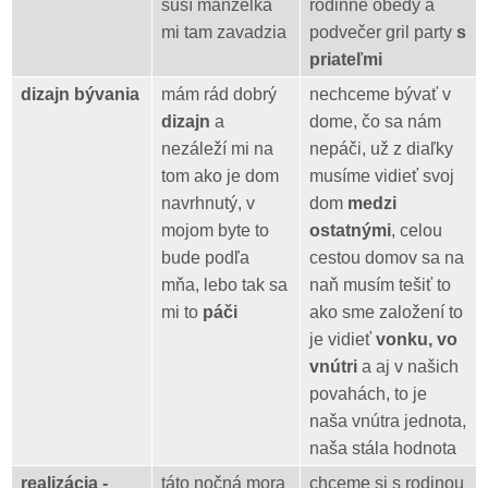
suší manželka
rodinné obedy a
mi tam zavadzia
podvečer gril party
s
priateľmi
dizajn bývania
mám rád dobrý
nechceme bývať v
dizajn
a
dome, čo sa nám
nezáleží mi na
nepáči, už z diaľky
tom ako je dom
musíme vidieť svoj
navrhnutý, v
dom
medzi
mojom byte to
ostatnými
, celou
bude podľa
cestou domov sa na
mňa, lebo tak sa
naň musím tešiť to
mi to
páči
ako sme založení to
je vidieť
vonku, vo
vnútri
a aj v našich
povahách, to je
naša vnútra jednota,
naša stála hodnota
realizácia -
táto nočná mora
chceme si s rodinou