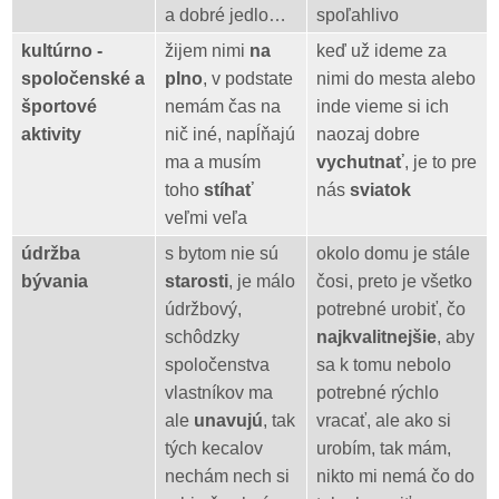
a dobré jedlo…
spoľahlivo
kultúrno -
žijem nimi
na
keď už ideme za
spoločenské a
plno
, v podstate
nimi do mesta alebo
športové
nemám čas na
inde vieme si ich
aktivity
nič iné, napĺňajú
naozaj dobre
ma a musím
vychutnať
, je to pre
toho
stíhať
nás
sviatok
veľmi veľa
údržba
s bytom nie sú
okolo domu je stále
bývania
starosti
, je málo
čosi, preto je všetko
údržbový,
potrebné urobiť, čo
schôdzky
najkvalitnejšie
, aby
spoločenstva
sa k tomu nebolo
vlastníkov ma
potrebné rýchlo
ale
unavujú
, tak
vracať, ale ako si
tých kecalov
urobím, tak mám,
nechám nech si
nikto mi nemá čo do