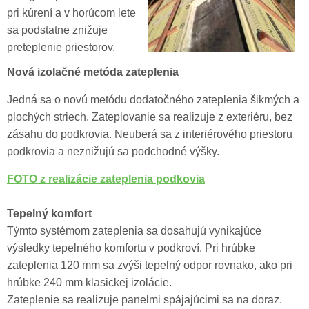
pri kúrení a v horúcom lete
sa podstatne znižuje
preteplenie priestorov.
Nová izolačné metóda zateplenia
Jedná sa o novú metódu dodatočného zateplenia šikmých a
plochých striech. Zateplovanie sa realizuje z exteriéru, bez
zásahu do podkrovia. Neuberá sa z interiérového priestoru
podkrovia a neznižujú sa podchodné výšky.
FOTO z realizácie zateplenia podkovia
Tepelný komfort
Týmto systémom zateplenia sa dosahujú vynikajúce
výsledky tepelného komfortu v podkroví. Pri hrúbke
zateplenia 120 mm sa zvýši tepelný odpor rovnako, ako pri
hrúbke 240 mm klasickej izolácie.
Zateplenie sa realizuje panelmi spájajúcimi sa na doraz.