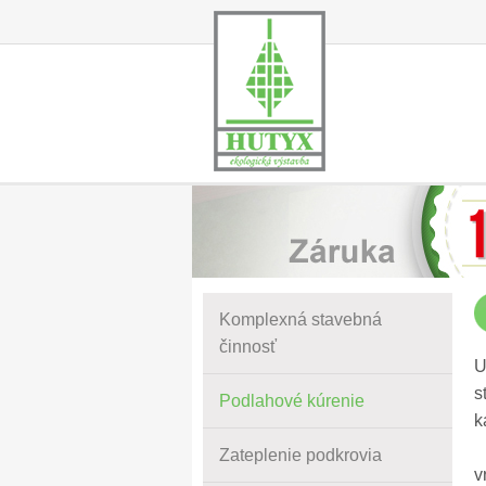
Komplexná stavebná
činnosť
U
s
Podlahové kúrenie
k
K
Zateplenie podkrovia
v