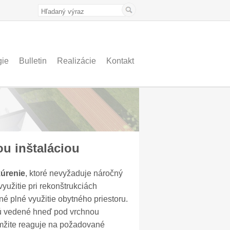
gie
Bulletin
Realizácie
Kontakt
u inštaláciou
kúrenie
, ktoré nevyžaduje náročný
užitie pri rekonštrukciách
né plné využitie obytného priestoru.
sú vedené hneď pod vrchnou
amžite reaguje na požadované