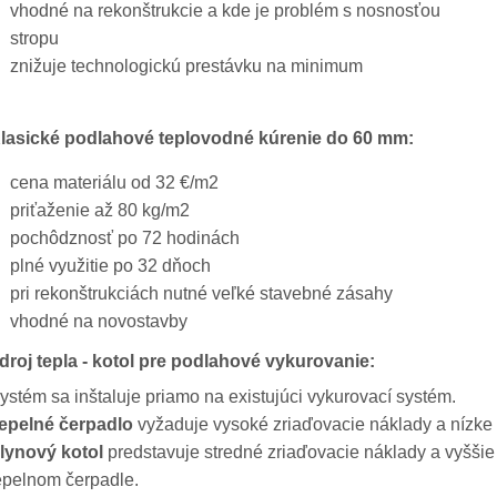
vhodné na rekonštrukcie a kde je problém s nosnosťou
stropu
znižuje technologickú prestávku na minimum
lasické podlahové teplovodné kúrenie do 60 mm:
cena materiálu od 32 €/m2
priťaženie až 80 kg/m2
pochôdznosť po 72 hodinách
plné využitie po 32 dňoch
pri rekonštrukciách nutné veľké stavebné zásahy
vhodné na novostavby
droj tepla - kotol pre podlahové vykurovanie:
ystém sa inštaluje priamo na existujúci vykurovací systém.
epelné čerpadlo
vyžaduje vysoké zriaďovacie náklady a nízke
lynový kotol
predstavuje stredné zriaďovacie náklady a vyššie
epelnom čerpadle.