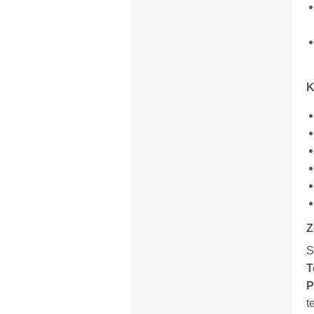
K
Z
S
T
P
t