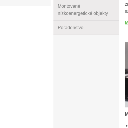
z
Montované
s
nízkoenergetické objekty
M
Poradenstvo
M