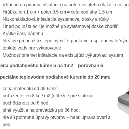
Vhodné na priamu inštaláciu na poterové alebo dlaždicové p
Hrúbka len 1 cm + poter 0,5 cm = celá podlaha 1,5 cm
Nízkonákladová inštalácia systémovej dosky a rúrky
Hneď po inštalácii je možné po systémovej doske chodiť
Krátke časy nábehu
Ideálne pri použití s tepelnými čerpadlami, resp. obnoviteľným
teplote vody pre vykurovanie
Možnosť priamej inštalácie na existujúci vykurovací systém
ena podlahového kúrenia na 1m2 – porovnanie
peciálne teplovodné podlahové kúrenie do 20 mm:
cena materiálu od 38 €/m2
priťaženie len 8 kg / m2 (dôležité pre statiku)
pochôdznosť od 6 hod.
plné využitie na prevádzku po 36 hod.
nie sú potrebné úpravy otvorov – napr. úprava dverí a
pod.