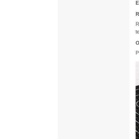
E
R
R
t
O
P