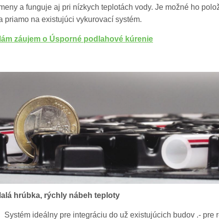
meny a funguje aj pri nízkych teplotách vody. Je možné ho polož
a priamo na existujúci vykurovací systém.
ám záujem o Úsporné podlahové kúrenie
alá hrúbka, rýchly nábeh teploty
Systém ideálny pre integráciu do už existujúcich budov .- pre