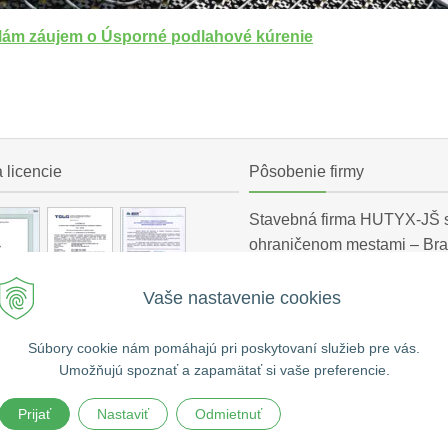
ám záujem o Úsporné podlahové kúrenie
a licencie
Pôsobenie firmy
Stavebná firma HUTYX-JŠ s.
ohraničenom mestami – Brat
Senec, Šamorín. Stavebnú č
a dedinách: Záhorská Bystri
Vaše nastavenie cookies
Pernek, Zohor, Jur pri Brati
Malinovo, Rovinka, Limbach
Súbory cookie nám pomáhajú pri poskytovaní služieb pre vás.
Čuňovo.
Umožňujú spoznať a zapamätať si vaše preferencie.
Prijať
Nastaviť
Odmietnuť