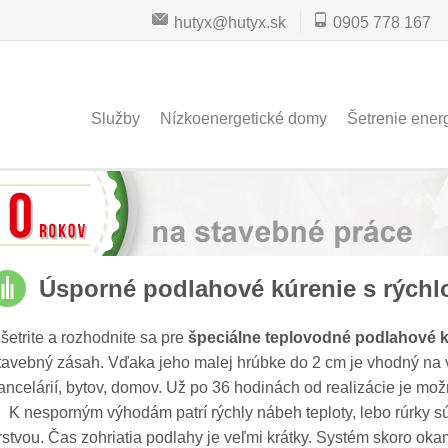
hutyx@hutyx.sk
0905 778 167
Služby
Nízkoenergetické domy
Šetrenie ener
Úsporné podlahové kúrenie s rýchlo
šetrite a rozhodnite sa pre
špeciálne teplovodné podlahové 
tavebný zásah. Vďaka jeho malej hrúbke do 2 cm je vhodný na vy
ancelárií, bytov, domov. Už po 36 hodinách od realizácie je mož
 nesporným výhodám patrí rýchly nábeh teploty, lebo rúrky 
rstvou. Čas zohriatia podlahy je veľmi krátky. Systém skoro ok