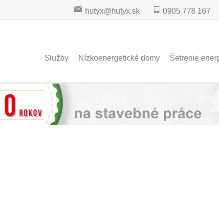
hutyx@hutyx.sk
0905 778 167
Služby
Nízkoenergetické domy
Šetrenie ener