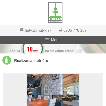
hutyx@hutyx.sk
0905 778 167
Menu
Realizácia inetriéru