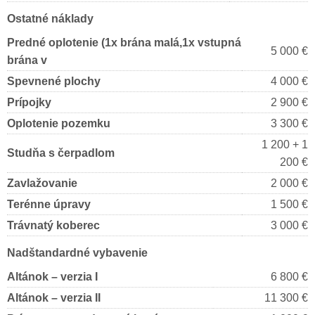
Ostatné náklady
Predné oplotenie (1x brána malá,1x vstupná
5 000 €
brána v
Spevnené plochy
4 000 €
Prípojky
2 900 €
Oplotenie pozemku
3 300 €
1 200 + 1
Studňa s čerpadlom
200 €
Zavlažovanie
2 000 €
Terénne úpravy
1 500 €
Trávnatý koberec
3 000 €
Nadštandardné vybavenie
Altánok – verzia I
6 800 €
Altánok – verzia II
11 300 €