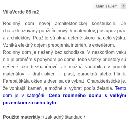
Mám záujem
VillaVerde 86 m2
Rodinný dom novej architektonickej konštrukcie. Je
charakterizovaný použitím nových materiálov, postupov prác
a architektúry. Použité sú okná delené skoro na celú výšku.
Vzniká efektný dojem prepojenia interiéru s exteriérom.
Rodinný dom je riešený bez schodiska. V neskoršom veku
nie je problém s pohybom po dome, lebo všetky priestory sú
riešené ako bezbariérové. Je možná variabilita v použití
materiálov – druh okien – plast, eurookná alebo hliník.
Farebá škála okien a dverí sa dá vybrať. Charakteristické je,
že vonkajší kameň je možné si vybrať podľa želania.
Tento
dom je v kategórii:
Cena rodinného domu s veľkým
pozemkom za cenu bytu.
Použité materiály:
/ zakladný štandard /