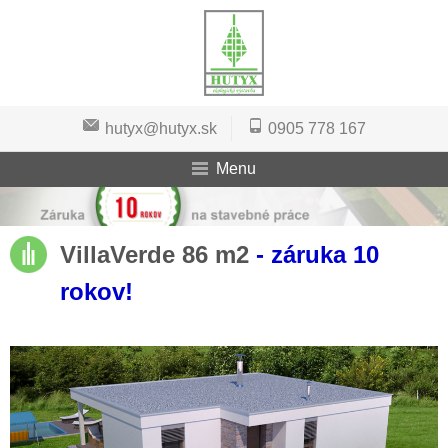
hutyx@hutyx.sk
0905 778 167
Menu
VillaVerde 86 m2
- záruka 10
rokov!