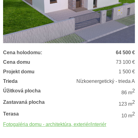
Cena holodomu:
64 500 €
Cena domu
73 100 €
Projekt domu
1 500 €
Trieda
Nízkoenergetický - trieda A
Úžitková plocha
2
86 m
Zastavaná plocha
2
123 m
Terasa
2
10 m
Fotogaléria domu - architektúra, exteriér/interiér