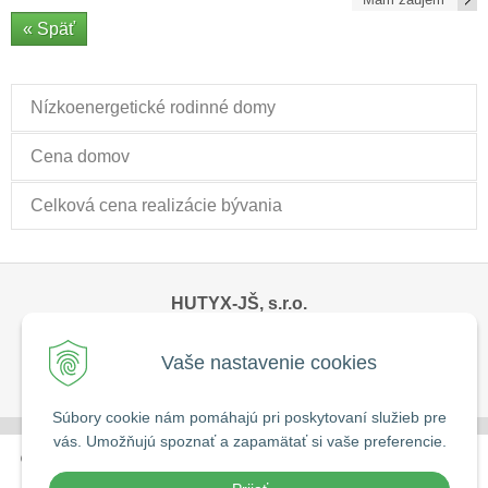
« Späť
Nízkoenergetické rodinné domy
Cena domov
Celková cena realizácie bývania
HUTYX-JŠ, s.r.o.
Komárňanská 61
821 09 Bratislava
Mobil:
0905 778 167
E-mail:
hutyx@hutyx.sk
Vaše nastavenie cookies
Používanie cookies
Súbory cookie nám pomáhajú pri poskytovaní služieb pre
vás. Umožňujú spoznať a zapamätať si vaše preferencie.
© 2026 HUTYX-JŠ, s.r.o. •
tvorba eshopu cez UNIobchod
,
webhosting
spoločnosti
WEBYGROUP