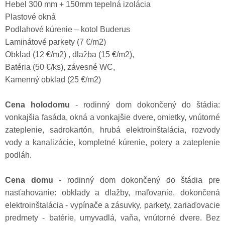
Hebel 300 mm + 150mm tepelná izolácia
Plastové okná
Podlahové kúrenie – kotol Buderus
Laminátové parkety (7 €/m2)
Obklad (12 €/m2) , dlažba (15 €/m2),
Batéria (50 €/ks), závesné WC,
Kamenný obklad (25 €/m2)
Cena holodomu
- rodinný dom dokončený do štádia:
vonkajšia fasáda, okná a vonkajšie dvere, omietky, vnútorné
zateplenie, sadrokartón, hrubá elektroinštalácia, rozvody
vody a kanalizácie, kompletné kúrenie, potery a zateplenie
podláh.
Cena domu
- rodinný dom dokončený do štádia pre
nasťahovanie: obklady a dlažby, maľovanie, dokončená
elektroinštalácia - vypínače a zásuvky, parkety, zariaďovacie
predmety - batérie, umyvadlá, vaňa, vnútorné dvere. Bez