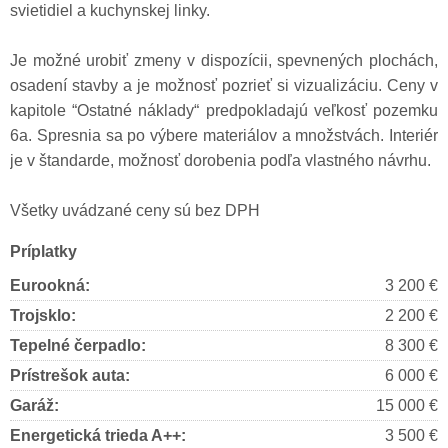
svietidiel a kuchynskej linky.
Je možné urobiť zmeny v dispozícii, spevnených plochách,
osadení stavby a je možnosť pozrieť si vizualizáciu. Ceny v
kapitole “Ostatné náklady“ predpokladajú veľkosť pozemku
6a. Spresnia sa po výbere materiálov a množstvách. Interiér
je v štandarde, možnosť dorobenia podľa vlastného návrhu.
Všetky uvádzané ceny sú bez DPH
Príplatky
Eurookná:
3 200 €
Trojsklo:
2 200 €
Tepelné čerpadlo:
8 300 €
Prístrešok auta:
6 000 €
Garáž:
15 000 €
Energetická trieda A++:
3 500 €